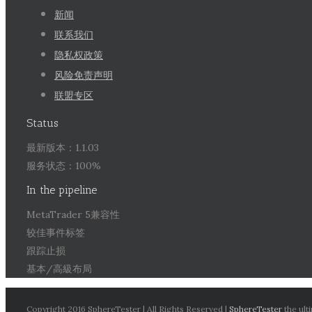
新闻
联系我们
隐私权政策
风险免责声明
联盟专区
Status
最新版本：1.1.03
服务状态：100%
In the pipeline
MetaTrader 5兼容性
较佳事件标签
跟踪止损
基本/高級布局
Copyright 2016 SphereTester | All Rights Reserved |
SphereTester
the ult