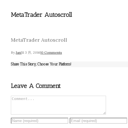
MetaTrader Autoscroll
MetaTrader Autoscroll
By
Jan
|
11 3 月, 2016
|
0 Comments
Share This Story, Choose Your Platform!
Leave A Comment