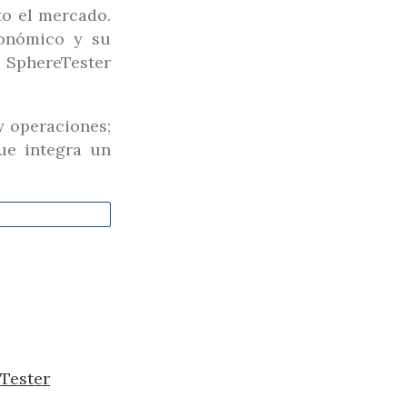
to el mercado.
conómico y su
phereTester
y operaciones;
que integra un
eTester