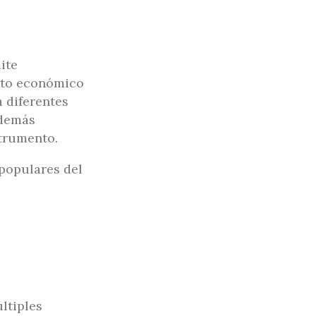
ite
ento económico
 diferentes
además
strumento.
 populares del
ltiples