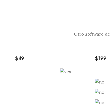
Otro software d
$49
$199