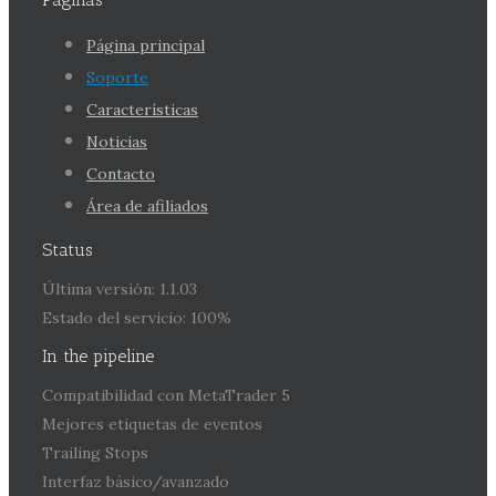
Página principal
Soporte
Características
Noticias
Contacto
Área de afiliados
Status
Última versión: 1.1.03
Estado del servicio: 100%
In the pipeline
Compatibilidad con MetaTrader 5
Mejores etiquetas de eventos
Trailing Stops
Interfaz básico/avanzado