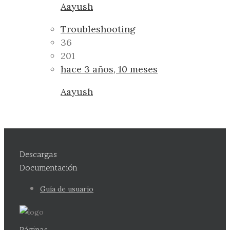
Aayush
Troubleshooting
36
201
hace 3 años, 10 meses
Aayush
Descargas
Documentación
Guía de usuario
Páginas