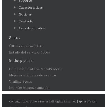
Soporte
Características
Noticias
Contacto
Área de afiliados
Status
Última versión: 1.1.03
Estado del servicio: 100%
In the pipeline
Compatibilidad con MetaTrader 5
Mejores etiquetas de eventos
Trailing Stops
Interfaz básico/avanzado
Copyright 2016 SphereTester | All Rights Reserved |
SphereTester