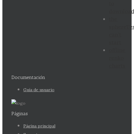
to
downloa
the
sphereTe
can’t
start
offline
renko
charts
Documentación
Guía de usuario
Páginas
Página principal