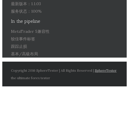
最新版本：1.1.03
服务状态：100%
In the pipeline
MetaTrader 5兼容性
较佳事件标签
跟踪止损
基本/高級布局
Copyright 2016 SphereTester | All Rights Reserved |
SphereTester
the ultimate forex tester