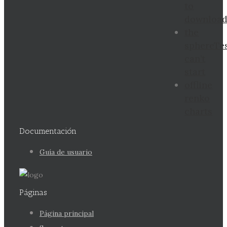
to
downloa
the
sphereTe
can’t
start
offline
renko
charts
Documentación
Guía de usuario
Páginas
Página principal