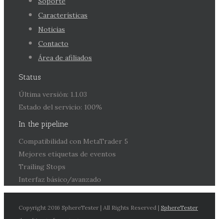
Soporte
Características
Noticias
Contacto
Área de afiliados
Status
Última versión: 1.1.03
Estado del servicio: 100%
In the pipeline
Compatibilidad con MetaTrader 5
Mejores etiquetas de eventos
Trailing Stops
Interfaz básico/avanzado
Copyright 2016 SphereTester | All Rights Reserved |
SphereTester