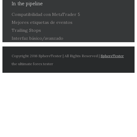
In the pipeline
Compatibilidad con MetaTrader 5
Mejores etiquetas de eventos
Trailing Stops
Interfaz básico/avanzado
Copyright 2016 SphereTester | All Rights Reserved |
SphereTester
the ultimate forex tester