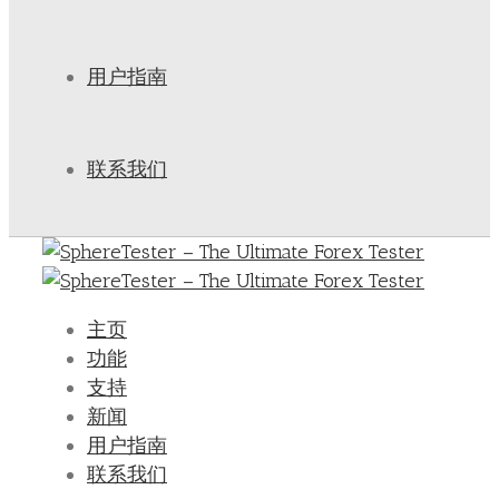
用户指南
联系我们
主页
功能
支持
新闻
用户指南
联系我们